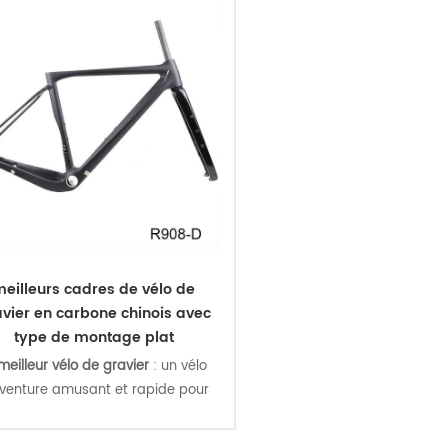
eilleurs cadres de vélo de
vier en carbone chinois avec
type de montage plat
eilleur vélo de gravier
: un vélo
venture amusant et rapide pour
re prochaine sortie tout-terrain,
s pourrez utiliser des pneus 700c