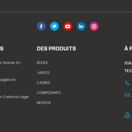
ES
DES PRODUITS
À 
XI
e Gravier En
ROUES
TEC
JANTES
Légère En
CADRES
COMPOSANTS
En Carbone Léger
MOYEUX