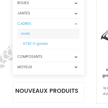
ROUES
JANTES
CADRES
route
R730-D gravier
COMPOSANTS
MOYEUX
m
gra
la
m
NOUVEAUX PRODUITS
d'a
vot
vou