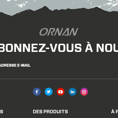
le résultat s'affiche lors
d'essai - élément de com
déplacement,0.4mm/s - s
trou de soupape et perpe
contrôleur,télécommand
Installation d'ESSAI la ré
machine d'essai universe
BONNEZ-VOUS À NO
dispositif de serrage po
trouve une pince en acier
progressivement la force 
ADRESSE E-MAIL
la jante.force de tractio
rupture sont enregistrée
course de rayons,sapinm (
méthode d'essai,destruc
perçage,+/-6° essai de 
machine d'essai d'impact
intérieur d'un poteau po
ES
DES PRODUITS
À 
monter et descendre aut