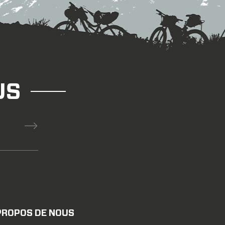
que le test de rigidité verticale est terminé. CONDITIONS
pression,cylindre en acier inoxydable - vitesse de
ens de déplacement,vertical - positions d'essai,côté
ndiculaire au trou de valve -
e TROU de rayon TEST DE RÉSISTANCE ULTIME
sistance à la traction du trou de rayon est testée sur la
lle (UTM). la machine a une base rigide avec un
US
ur maintenir fermement la jante. au-dessus duquel se
 qui tire le rayon vers le haut, augmentant
jusqu'à ce que le rayon se casse ou qu'il tire à travers
n, déformation de la jante, et les données du point de
s. CONDITIONS d'essai - vitesse de test,5mm/min -
1.8/2.0/2.0) - postes d'essai,3:00 / 6:00 / 9:00 -
tive - mamelons , mamelons externes - angle de
RÉSISTANCE aux chocs test établissement notre
 se compose d'une échelle métrique sur le côté
ur mesurer la hauteur de chute,un percuteur qui peut
PROPOS DE NOUS
omatiquement,et une base rigide pour maintenir